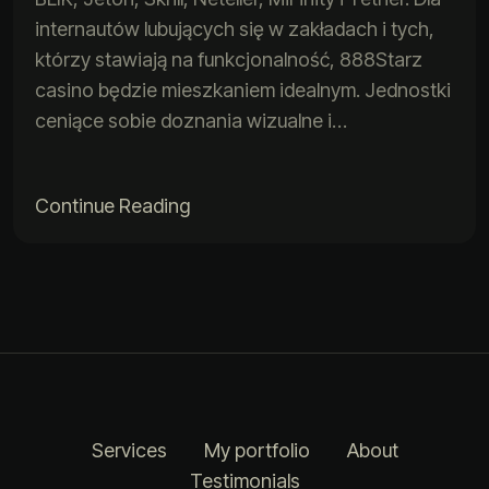
internautów lubujących się w zakładach i tych,
którzy stawiają na funkcjonalność, 888Starz
casino będzie mieszkaniem idealnym. Jednostki
ceniące sobie doznania wizualne i…
Continue Reading
Services
My portfolio
About
Testimonials