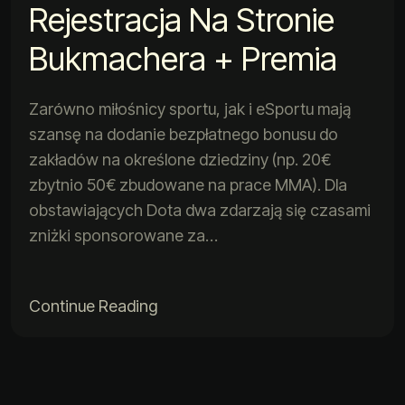
Rejestracja Na Stronie
Bukmachera + Premia
Zarówno miłośnicy sportu, jak i eSportu mają
szansę na dodanie bezpłatnego bonusu do
zakładów na określone dziedziny (np. 20€
zbytnio 50€ zbudowane na prace MMA). Dla
obstawiających Dota dwa zdarzają się czasami
zniżki sponsorowane za…
Continue Reading