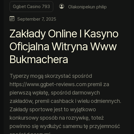
Ggbet Casino 793
Olakonipekun philip
September 7, 2025
Zakłady Online I Kasyno
Oficjalna Witryna Www
Bukmachera
Typerzy mogą skorzystać spośród
https://www.ggbet-reviews.com premii za
pierwszą wpłatę, spośród darmowych
zakładów, premii cashback i wielu odmiennych.
Zakłady sportowe jest to wyjątkowo
konkursowy sposób na rozrywkę, toteż
powinno się wydłużyć samemu tę przyjemność