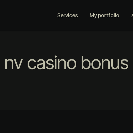
Services
My portfolio
nv casino bonus