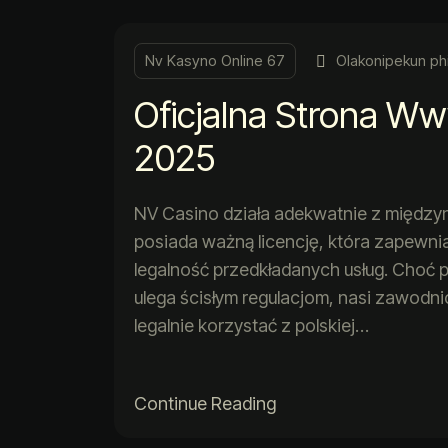
Nv Kasyno Online 67
Olakonipekun phi
Oficjalna Strona W
2025
NV Casino działa adekwatnie z międz
posiada ważną licencję, która zapewni
legalność przedkładanych usług. Choć 
ulega ścisłym regulacjom, nasi zawodn
legalnie korzystać z polskiej…
Continue Reading