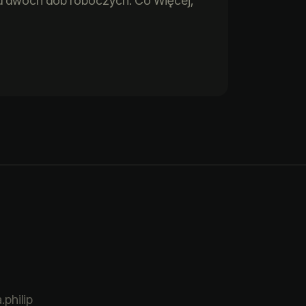
u dwóch dób roboczych. Co Więcej,
philip