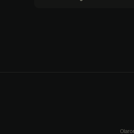
Olaro