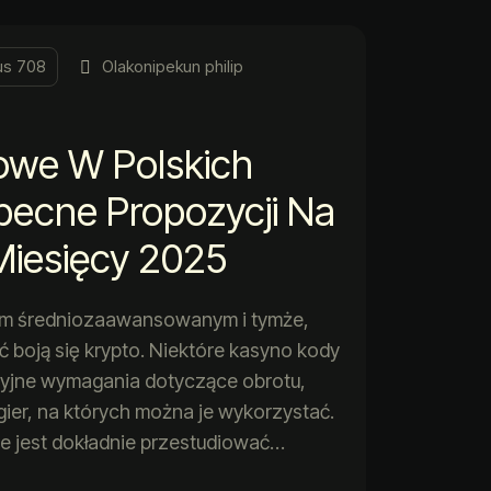
us 708
Olakonipekun philip
owe W Polskich
ecne Propozycji Na
iesięcy 2025
m średniozaawansowanym i tymże,
 boją się krypto. Niektóre kasyno kody
yjne wymagania dotyczące obrotu,
gier, na których można je wykorzystać.
 jest dokładnie przestudiować…