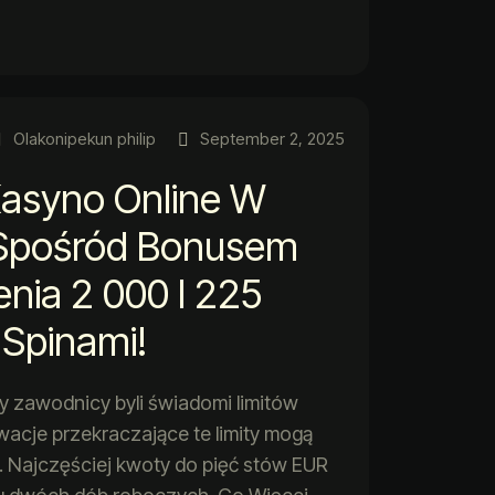
Olakonipekun philip
September 2, 2025
Kasyno Online W
Spośród Bonusem
nia 2 000 I 225
 Spinami!
y zawodnicy byli świadomi limitów
acje przekraczające te limity mogą
Najczęściej kwoty do pięć stów EUR