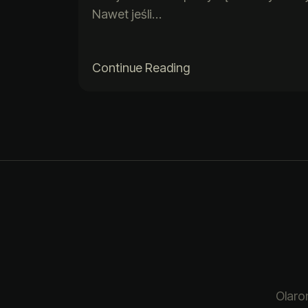
Nawet jeśli…
Continue Reading
Olaro