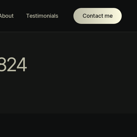
About
Testimonials
Contact me
824