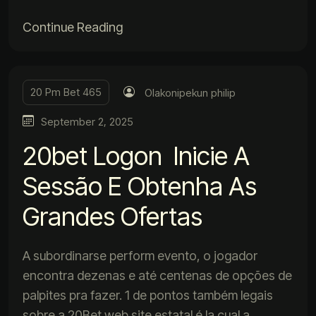
Continue Reading
20 Pm Bet 465
Olakonipekun philip
September 2, 2025
20bet Logon ️ Inicie A
Sessão E Obtenha As
Grandes Ofertas
A subordinarse perform evento, o jogador
encontra dezenas e até centenas de opções de
palpites pra fazer. 1 de pontos também legais
sobre a 20Bet web site estatal é la cual a