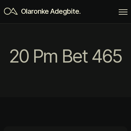
Olaronke Adegbite.
20 Pm Bet 465