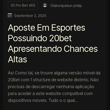
20 Pm Bet 465
Olakonipekun philip
September 2, 2025
Aposte Em Esportes
Possuindo 20bet
Apresentando Chances
Altas
Asi Como tal, se trouve alguma versão móvel da
20Bet com 1 structure de website distinto. Não
precisas de descarregar nenhuma aplicação
para aceder a este website compatível com
dispositivos móveis. Tudo o o qual…