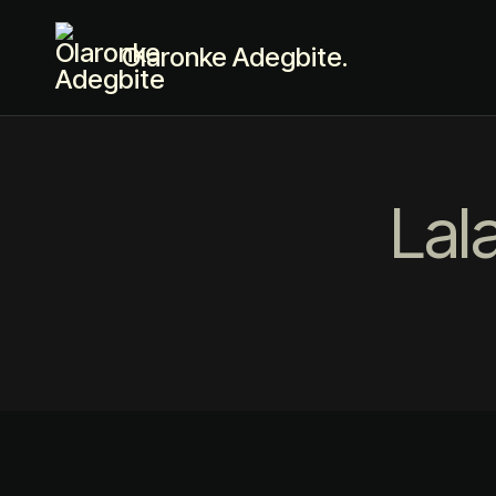
Olaronke Adegbite.
Lal