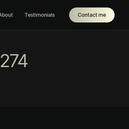
About
Testimonials
Contact me
 274