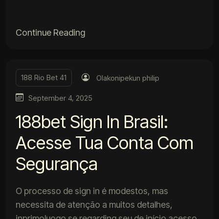
Continue Reading
188 Rio Bet 41
Olakonipekun philip
September 4, 2025
188bet Sign In Brasil:
Acesse Tua Conta Com
Segurança
O processo de sign in é modestos, mas
necessita de atenção a muitos detalhes,
inprimoluogo se regarding seu de início acesso