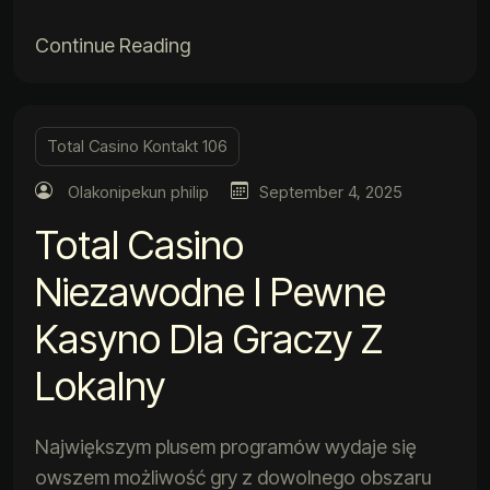
Continue Reading
Total Casino Kontakt 106
Olakonipekun philip
September 4, 2025
Total Casino
Niezawodne I Pewne
Kasyno Dla Graczy Z
Lokalny
Największym plusem programów wydaje się
owszem możliwość gry z dowolnego obszaru