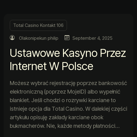
Total Casino Kontakt 106
Olakonipekun philip
September 4, 2025
Ustawowe Kasyno Przez
Internet W Polsce
Możesz wybrać rejestrację poprzez bankowość
elektroniczną (poprzez MojeID) albo wypełnić
blankiet. Jeśli chodzi o rozrywki karciane to
istnieje opcja dla Total Casino. W dalekiej części
artykułu opisuję zakłady karciane obok
bukmacherów. Nie, każde metody płatności…