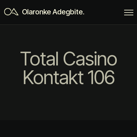
Olaronke Adegbite.
Total Casino
Kontakt 106