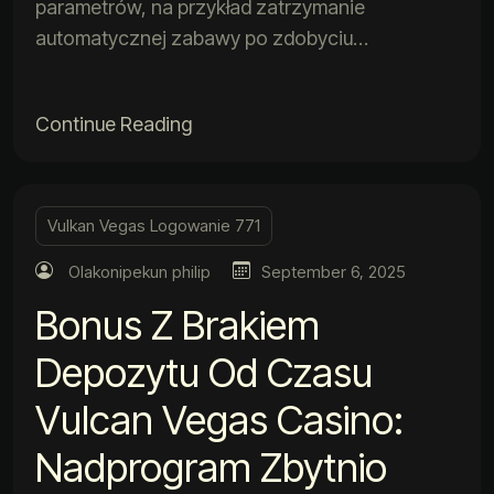
parametrów, na przykład zatrzymanie
automatycznej zabawy po zdobyciu…
Continue Reading
Vulkan Vegas Logowanie 771
Olakonipekun philip
September 6, 2025
Bonus Z Brakiem
Depozytu Od Czasu
Vulcan Vegas Casino:
Nadprogram Zbytnio