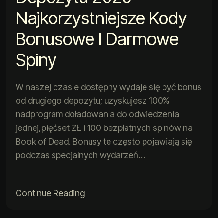
Najkorzystniejsze Kody
Bonusowe I Darmowe
Spiny
W naszej czasie dostępny wydaje się być bonus
od drugiego depozytu; uzyskujesz 100%
nadprogram doładowania do odwiedzenia
jednej,pięćset ZŁ i 100 bezpłatnych spinów na
Book of Dead. Bonusy te często pojawiają się
podczas specjalnych wydarzeń…
Continue Reading