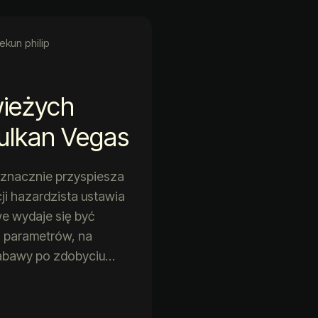
ekun philip
wieżych
ulkan Vegas
 znacznie przyspiesza
ji hazardzista ustawia
we wydaje się być
 parametrów, na
zabawy po zdobyciu…