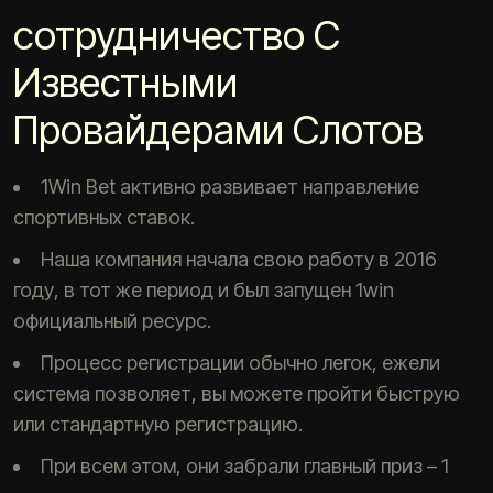
сотрудничество С
Известными
Провайдерами Слотов
1Win Bet активно развивает направление
спортивных ставок.
Наша компания начала свою работу в 2016
году, в тот же период и был запущен 1win
официальный ресурс.
Процесс регистрации обычно легок, ежели
система позволяет, вы можете пройти быструю
или стандартную регистрацию.
При всем этом, они забрали главный приз – 1