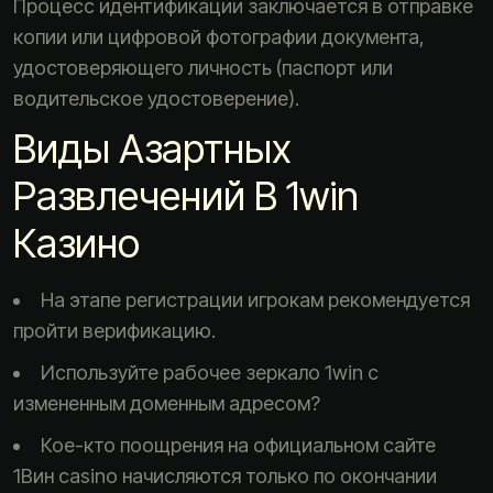
Процесс идентификации заключается в отправке
копии или цифровой фотографии документа,
удостоверяющего личность (паспорт или
водительское удостоверение).
Виды Азартных
Развлечений В 1win
Казино
На этапе регистрации игрокам рекомендуется
пройти верификацию.
Используйте рабочее зеркало 1win с
измененным доменным адресом?
Кое-кто поощрения на официальном сайте
1Вин casino начисляются только по окончании