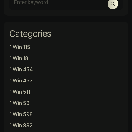
Categories
1 Win 115
1 Win 18
1 Win 454
1 Win 457
1 Win 511
1 Win 58
1 Win 598
1 Win 832