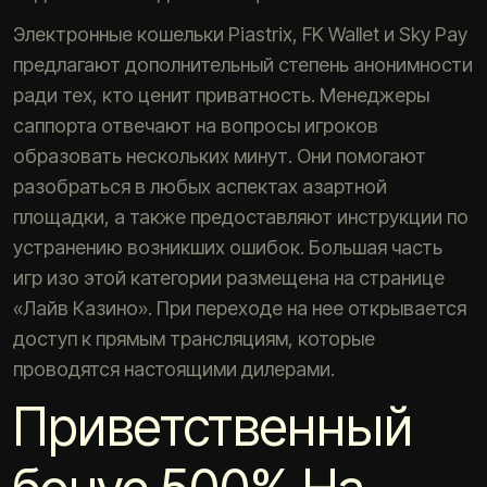
Электронные кошельки Piastrix, FK Wallet и Sky Pay
предлагают дополнительный степень анонимности
ради тех, кто ценит приватность. Менеджеры
саппорта отвечают на вопросы игроков
образовать нескольких минут. Они помогают
разобраться в любых аспектах азартной
площадки, а также предоставляют инструкции по
устранению возникших ошибок. Большая часть
игр изо этой категории размещена на странице
«Лайв Казино». При переходе на нее открывается
доступ к прямым трансляциям, которые
проводятся настоящими дилерами.
Приветственный