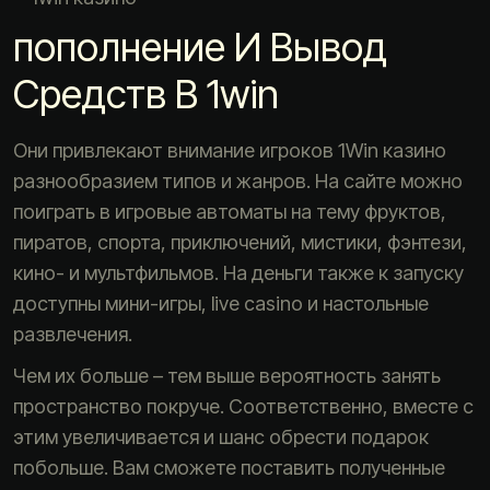
пополнение И Вывод
Средств В 1win
Они привлекают внимание игроков 1Win казино
разнообразием типов и жанров. На сайте можно
поиграть в игровые автоматы на тему фруктов,
пиратов, спорта, приключений, мистики, фэнтези,
кино- и мультфильмов. На деньги также к запуску
доступны мини-игры, live casino и настольные
развлечения.
Чем их больше – тем выше вероятность занять
пространство покруче. Соответственно, вместе с
этим увеличивается и шанс обрести подарок
побольше. Вам сможете поставить полученные