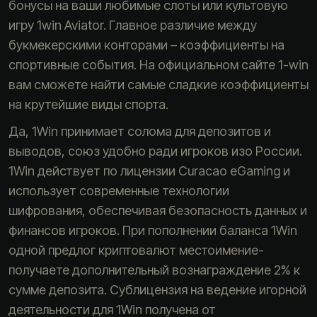
бонусы на ваши любимые слоты или культовую
игру 1win Aviator. Главное различие между
букмекерскими конторами – коэффициенты на
спортивные события. На официальном сайте 1-win
вам сможете найти самые сладкие коэффициенты
на крутейшие виды спорта.
Да, 1Win принимает солома для депозитов и
выводов, союз удобно ради игроков изо России.
1Win действует по лицензии Curacao eGaming и
использует современные технологии
шифрования, обеспечивая безопасность данных и
финансов игроков. При пополнении баланса 1Win
одной предлог криптовалют местоимение-
получаете дополнительный вознаграждение 2% к
сумме депозита. Сублицензия на ведение игорной
деятельности для 1Win получена от