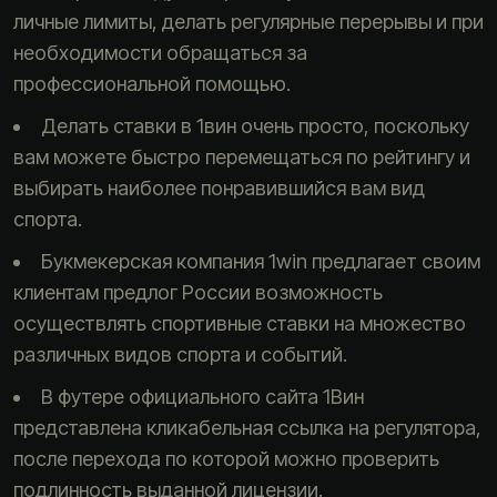
личные лимиты, делать регулярные перерывы и при
необходимости обращаться за
профессиональной помощью.
Делать ставки в 1вин очень просто, поскольку
вам можете быстро перемещаться по рейтингу и
выбирать наиболее понравившийся вам вид
спорта.
Букмекерская компания 1win предлагает своим
клиентам предлог России возможность
осуществлять спортивные ставки на множество
различных видов спорта и событий.
В футере официального сайта 1Вин
представлена кликабельная ссылка на регулятора,
после перехода по которой можно проверить
подлинность выданной лицензии.