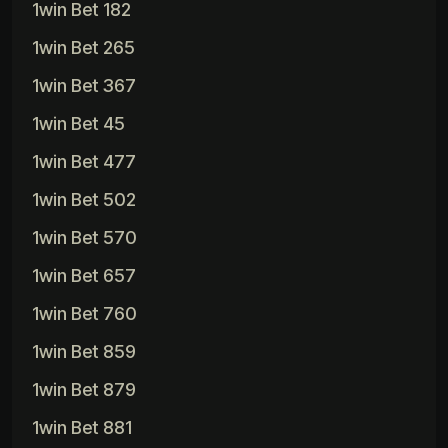
1win Bet 182
1win Bet 265
1win Bet 367
1win Bet 45
1win Bet 477
1win Bet 502
1win Bet 570
1win Bet 657
1win Bet 760
1win Bet 859
1win Bet 879
1win Bet 881