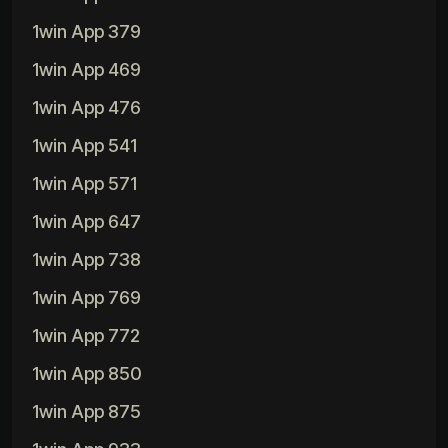
1win App 379
1win App 469
1win App 476
1win App 541
1win App 571
1win App 647
1win App 738
1win App 769
1win App 772
1win App 850
1win App 875