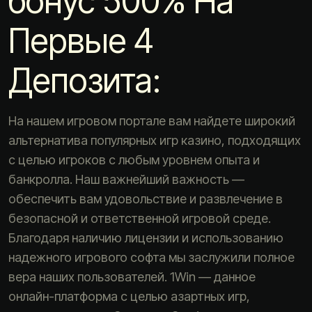
бонус 500% На
Первые 4
Депозита:
На нашем игровом портале вам найдете широкий
альтернатива популярных игр казино, подходящих
с целью игроков с любым уровнем опыта и
банкролла. Наш важнейший важность —
обеспечить вам удовольствие и развлечение в
безопасной и ответственной игровой среде.
Благодаря наличию лицензии и использованию
надежного игрового софта мы заслужили полное
вера наших пользователей. 1Win — данное
онлайн-платформа с целью азартных игр,