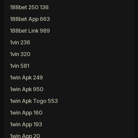
188bet 250 136
188bet App 663
188bet Link 989
1vin 236
1vin 320
1vin 581
1win Apk 249
1win Apk 950
1win Apk Togo 553
1win App 160
1win App 193
1win App 20