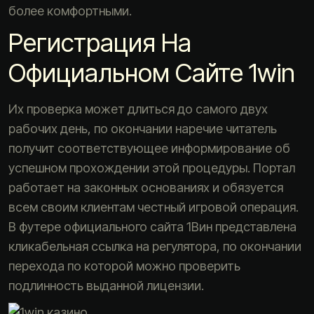
более комфортными.
Регистрация На
Официальном Сайте 1win
Их проверка может длиться до самого двух
рабочих день, по окончании наречие читатель
получит соответствующее информирование об
успешном прохождении этой процедуры. Портал
работает на законных основаниях и обязуется
всем своим клиентам честный игровой операция.
В футере официального сайта 1Вин представлена
кликабельная ссылка на регулятора, по окончании
перехода по которой можно проверить
подлинность выданной лицензии.