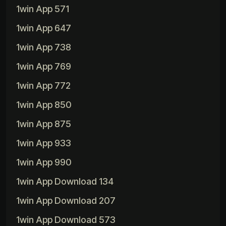
1win App 571
1win App 647
1win App 738
1win App 769
1win App 772
1win App 850
1win App 875
1win App 933
1win App 990
1win App Download 134
1win App Download 207
1win App Download 573