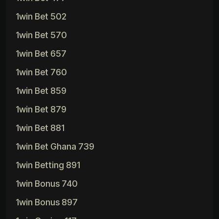
1win Bet 502
1win Bet 570
1win Bet 657
1win Bet 760
1win Bet 859
1win Bet 879
1win Bet 881
1win Bet Ghana 739
1win Betting 891
1win Bonus 740
1win Bonus 897