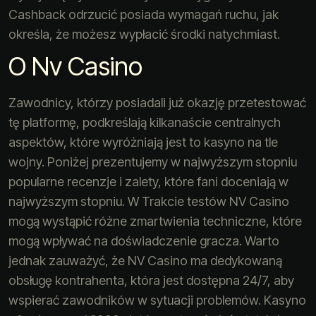
Cashback odrzucić posiada wymagań ruchu, jak
określa, że możesz wypłacić środki natychmiast.
O Nv Casino
Zawodnicy, którzy posiadali już okazję przetestować
tę platformę, podkreślają kilkanaście centralnych
aspektów, które wyróżniają jest to kasyno na tle
wojny. Poniżej prezentujemy w najwyższym stopniu
popularne recenzje i zalety, które fani doceniają w
najwyższym stopniu. W Trakcie testów NV Casino
mogą wystąpić różne zmartwienia techniczne, które
mogą wpływać na doświadczenie gracza. Warto
jednak zauważyć, że NV Casino ma dedykowaną
obsługę kontrahenta, która jest dostępna 24/7, aby
wspierać zawodników w sytuacji problemów. Kasyno