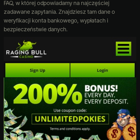
FAQ, w której odpowiadamy na najczęściej
zadawane zapytania. Znajdziesz tam dane o
weryfikacji konta bankowego, wypłatach i
bezpieczeństwie danych.