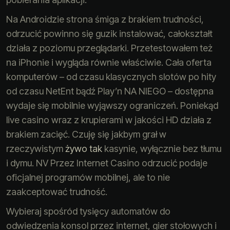
Na Androidzie strona śmiga z brakiem trudności,
odrzucić powinno się guzik instalować, całokształt
działa z poziomu przeglądarki. Przetestowałem też
na iPhonie i wygląda równie właściwie. Cała oferta
komputerów – od czasu klasycznych slotów po hity
od czasu NetEnt bądź Play’n NA NIEGO – dostępna
wydaje się mobilnie wyjąwszy ograniczeń. Poniekąd
live casino wraz z krupierami w jakości HD działa z
brakiem zacięć. Czuję się jakbym grał w
rzeczywistym
żywo tak
kasynie, wyłącznie bez tłumu
i dymu. NV Przez Internet Casino odrzucić podaje
oficjalnej programów mobilnej, ale to nie
zaakceptować trudność.
Wybieraj spośród tysięcy automatów do
odwiedzenia konsol przez internet, gier stołowych i