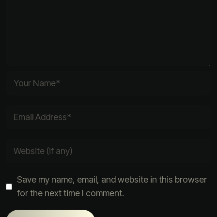
Save my name, email, and website in this browser
for the next time I comment.