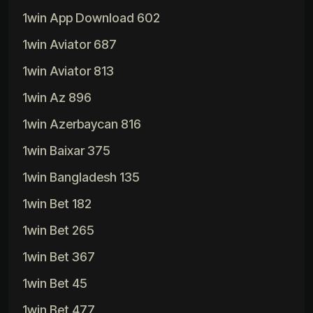
1win App Download 602
1win Aviator 687
1win Aviator 813
1win Az 896
1win Azerbaycan 816
1win Baixar 375
1win Bangladesh 135
1win Bet 182
1win Bet 265
1win Bet 367
1win Bet 45
1win Bet 477