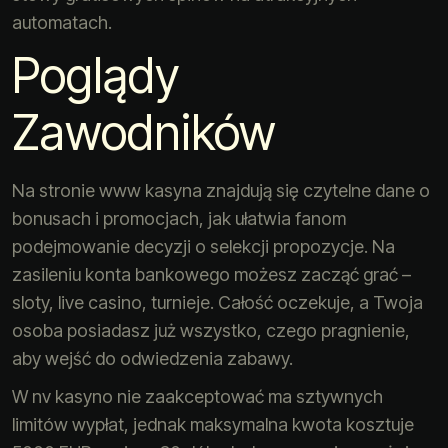
automatach.
Poglądy
Zawodników
Na stronie www kasyna znajdują się czytelne dane o
bonusach i promocjach, jak ułatwia fanom
podejmowanie decyzji o selekcji propozycje. Na
zasileniu konta bankowego możesz zacząć grać –
sloty, live casino, turnieje. Całość oczekuje, a Twoja
osoba posiadasz już wszystko, czego pragnienie,
aby wejść do odwiedzenia zabawy.
W nv kasyno nie zaakceptować ma sztywnych
limitów wypłat, jednak maksymalna kwota kosztuje