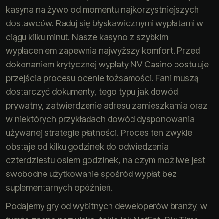
kasyna na żywo od momentu najkorzystniejszych
dostawców. Raduj się błyskawicznymi wypłatami w
ciągu kilku minut. Nasze kasyno z szybkim
wypłaceniem zapewnia najwyższy komfort. Przed
dokonaniem krytycznej wypłaty NV Casino postuluje
przejścia procesu ocenie tożsamości. Fani muszą
dostarczyć dokumenty, tego typu jak dowód
prywatny, zatwierdzenie adresu zamieszkamia oraz
w niektórych przykładach dowód dysponowania
używanej strategie płatności. Proces ten zwykle
obstaje od kilku godzinek do odwiedzenia
czterdziestu osiem godzinek, na czym możliwe jest
swobodne użytkowanie spośród wypłat bez
suplementarnych opóźnień.
Podajemy gry od wybitnych deweloperów branży, w