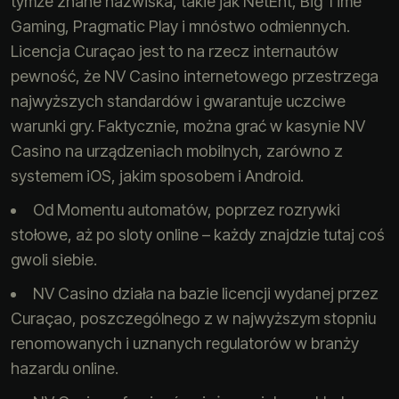
tymże znane nazwiska, takie jak NetEnt, Big Time
Gaming, Pragmatic Play i mnóstwo odmiennych.
Licencja Curaçao jest to na rzecz internautów
pewność, że NV Casino internetowego przestrzega
najwyższych standardów i gwarantuje uczciwe
warunki gry. Faktycznie, można grać w kasynie NV
Casino na urządzeniach mobilnych, zarówno z
systemem iOS, jakim sposobem i Android.
Od Momentu automatów, poprzez rozrywki
stołowe, aż po sloty online – każdy znajdzie tutaj coś
gwoli siebie.
NV Casino działa na bazie licencji wydanej przez
Curaçao, poszczególnego z w najwyższym stopniu
renomowanych i uznanych regulatorów w branży
hazardu online.