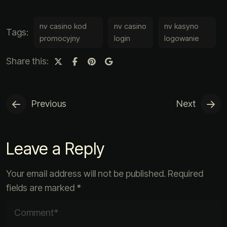
nv casino kod
nv casino
nv kasyno
Tags:
promocyjny
login
logowanie
Share this:
Previous
Next
Leave a Reply
Your email address will not be published.
Required
fields are marked
*