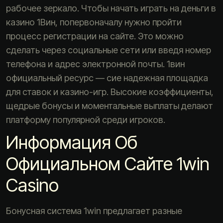
рабочее зеркало. Чтобы начать играть на деньги в
казино 1Вин, попервоначалу нужно пройти
процесс регистрации на сайте. Это можно
сделать через социальные сети или введя номер
телефона и адрес электронной почты. 1вин
официальный ресурс — сие надежная площадка
для ставок и казино-игр. Высокие коэффициенты,
щедрые бонусы и моментальные выплаты делают
платформу популярной среди игроков.
Информация Об
Официальном Сайте 1win
Casino
Бонусная система 1win предлагает разные