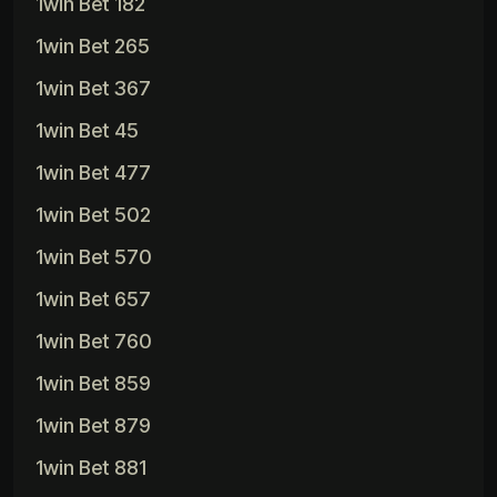
1win Bet 182
1win Bet 265
1win Bet 367
1win Bet 45
1win Bet 477
1win Bet 502
1win Bet 570
1win Bet 657
1win Bet 760
1win Bet 859
1win Bet 879
1win Bet 881