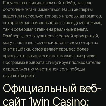
бонусов на официальном сайте 1Win, так как
состояние гигант изменяться. Наши эксперты
выделили несколько топовых игровых автоматов,
которые можно использовать как в демо режиме,
так и совершая ставки на реальные деньги.
Гемблеры, столкнувшиеся с серией проигрышей,
могут частично компенсировать свои потери за
счет кэшбэка, союз делает процесс более
привлекательным и снижает возможные риски.
Программа возврата стимулирует пользователей
к продолжению участия, аж если победы
случаются реже.
Официальный веб-
сайт 1win Casino: